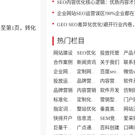
SEO内容优化核心逻辑：优质内容才是流量长久
企业网站SEO运营误区!90%企业都在盲目
GEO SEO差异化优化!避开行业内卷，中小网站弯
升至第1页，转化
热门栏目
网站建设
SEO优化
投放托管
合作案例
新闻资讯
关于我们
联系
企业网站案例
定制网站案例
百度seo案例
投放运营案例
品牌营销案例
内容营销案例
品牌营销
内容营销
软件开发
标准化网站建设
定制化网站建设
营销型网站建设
整站优化
指定词优化
垂直类门户优化
快排开户
信息流代运营
SEM竞价托管
百科创建
口碑
巨量千川代运营
广点通广告投放