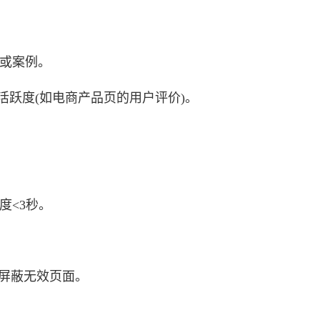
或案例。
活跃度(如电商产品页的用户评价)。
度<3秒。
索引擎，屏蔽无效页面。