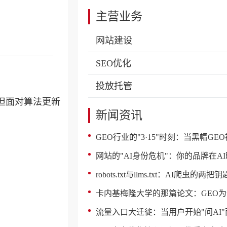
主营业务
网站建设
SEO优化
投放托管
但面对算法更新
新闻资讯
。
GEO行业的"3·15"时刻：当黑帽GEO被
网站的"AI身份危机"：你的品牌在AI眼里是
robots.txt与llms.txt：AI爬虫的两把钥
卡内基梅隆大学的那篇论文：GEO为什么能让AI引用率提升4
流量入口大迁徙：当用户开始"问AI"而不是"搜网