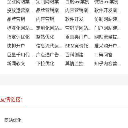
百度seo案例
微信seo案例
企业网站案例
定制网站案例
投放运营案例
品牌营销案例
内容营销案例
软件开发案例
品牌营销
内容营销
软件开发
仿制网站建设
标准化网站建设
定制化网站建设
营销型网站建设
门户网站建设
指定词优化
整站优化
垂直类门户优化
网站流量提升
快排开户
信息流代运营
SEM竞价托管
爱采购开户推广
百科创建
口碑问答
巨量千川代运营
广点通广告投放
新闻软文
下拉优化
舆情监控
知乎内容营销
友情链接：
网站优化