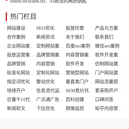
robots.txt与llms.txt：AI爬虫的两把钥匙
热门栏目
网站建设
SEO优化
投放托管
产品与方案
合作案例
新闻资讯
关于我们
联系我们
百度seo案例
微信seo案例
企业网站案例
定制网站案例
投放运营案例
品牌营销案例
内容营销案例
软件开发案例
品牌营销
内容营销
软件开发
仿制网站建设
标准化网站建设
定制化网站建设
营销型网站建设
门户网站建设
指定词优化
整站优化
垂直类门户优化
网站流量提升
快排开户
信息流代运营
SEM竞价托管
爱采购开户推广
百科创建
口碑问答
巨量千川代运营
广点通广告投放
新闻软文
下拉优化
舆情监控
知乎内容营销