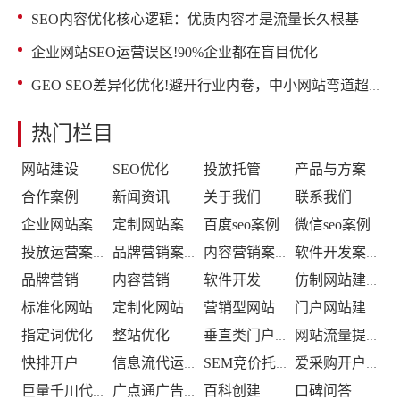
SEO内容优化核心逻辑：优质内容才是流量长久根基
企业网站SEO运营误区!90%企业都在盲目优化
GEO SEO差异化优化!避开行业内卷，中小网站弯道超车
热门栏目
网站建设
SEO优化
投放托管
产品与方案
合作案例
新闻资讯
关于我们
联系我们
百度seo案例
微信seo案例
企业网站案例
定制网站案例
投放运营案例
品牌营销案例
内容营销案例
软件开发案例
品牌营销
内容营销
软件开发
仿制网站建设
标准化网站建设
定制化网站建设
营销型网站建设
门户网站建设
指定词优化
整站优化
垂直类门户优化
网站流量提升
快排开户
信息流代运营
SEM竞价托管
爱采购开户推广
百科创建
口碑问答
巨量千川代运营
广点通广告投放