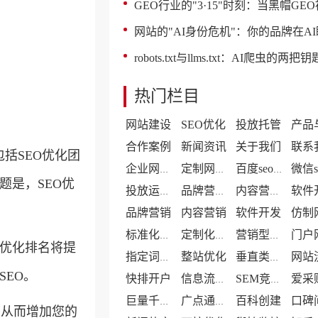
GEO行业的"3·15"时刻：当黑帽GEO被
网站的"AI身份危机"：你的品牌在AI眼里是
robots.txt与llms.txt：AI爬虫的两把钥
热门栏目
网站建设
SEO优化
投放托管
合作案例
新闻资讯
关于我们
联系
括SEO优化团
企业网站案例
定制网站案例
百度seo案例
题是，SEO优
投放运营案例
品牌营销案例
内容营销案例
品牌营销
内容营销
软件开发
标准化网站建设
定制化网站建设
营销型网站建设
O优化排名将提
整站优化
指定词优化
垂直类门户优化
EO。
快排开户
信息流代运营
SEM竞价托管
百科创建
口碑
巨量千川代运营
广点通广告投放
，从而增加您的