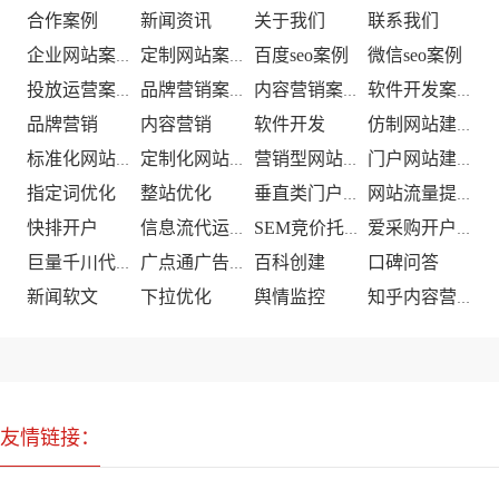
合作案例
新闻资讯
关于我们
联系我们
百度seo案例
微信seo案例
企业网站案例
定制网站案例
投放运营案例
品牌营销案例
内容营销案例
软件开发案例
品牌营销
内容营销
软件开发
仿制网站建设
标准化网站建设
定制化网站建设
营销型网站建设
门户网站建设
指定词优化
整站优化
垂直类门户优化
网站流量提升
快排开户
信息流代运营
SEM竞价托管
爱采购开户推广
百科创建
口碑问答
巨量千川代运营
广点通广告投放
新闻软文
下拉优化
舆情监控
知乎内容营销
友情链接：