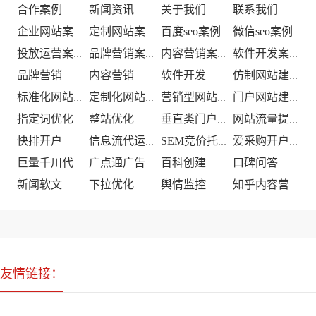
合作案例
新闻资讯
关于我们
联系我们
百度seo案例
微信seo案例
企业网站案例
定制网站案例
投放运营案例
品牌营销案例
内容营销案例
软件开发案例
品牌营销
内容营销
软件开发
仿制网站建设
标准化网站建设
定制化网站建设
营销型网站建设
门户网站建设
指定词优化
整站优化
垂直类门户优化
网站流量提升
快排开户
信息流代运营
SEM竞价托管
爱采购开户推广
百科创建
口碑问答
巨量千川代运营
广点通广告投放
新闻软文
下拉优化
舆情监控
知乎内容营销
友情链接：