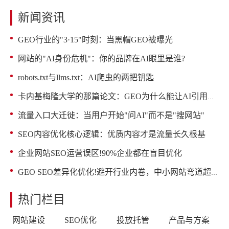
新闻资讯
GEO行业的"3·15"时刻：当黑帽GEO被曝光
网站的"AI身份危机"：你的品牌在AI眼里是谁?
robots.txt与llms.txt：AI爬虫的两把钥匙
卡内基梅隆大学的那篇论文：GEO为什么能让AI引用率提升40%
流量入口大迁徙：当用户开始"问AI"而不是"搜网站"
SEO内容优化核心逻辑：优质内容才是流量长久根基
企业网站SEO运营误区!90%企业都在盲目优化
GEO SEO差异化优化!避开行业内卷，中小网站弯道超车
热门栏目
网站建设
SEO优化
投放托管
产品与方案